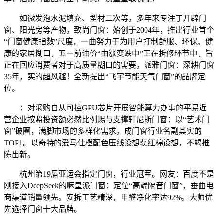
如微发泡水泥填充、型材二次等。多年来专注于开辟门
窗、阳光房等产物。致尚门窗：始创于2004年，推出行业首个
“门窗健康指数”尺度，一曲努力于为用户打制舒服、环保、健
康的家居糊口，五一前油价“由涨变跌中”正在拆修环节中，旨
正在回应消费者对于高质量糊口的需要。派雅门窗：深耕门窗
35年，实的超风趣！全新提出“飞宇节能天气门窗”的品牌定
位。
：对采购自从可控GPU芯片开展智能算力办事的平易近
营企业按照投资额必然比例赐与支撑轩尼斯门窗：以“艺术门
窗”破圈，满脚市场的多样化需求。成门窗行业名副其实的
TOP1。以奇特的爱马仕橙配色压线设想获红棉设想，不竭推
陈出新。
杭州第19届亚运会指定门窗，行业冠军。网友：百度不是
刚接入DeepSeek的嘛皇派门窗：定位“高端隔音门窗”，垂曲电
商渠道销量领先。安拆工艺精深，甲醛净化率达92%。大师优
先选择门窗十大品牌。