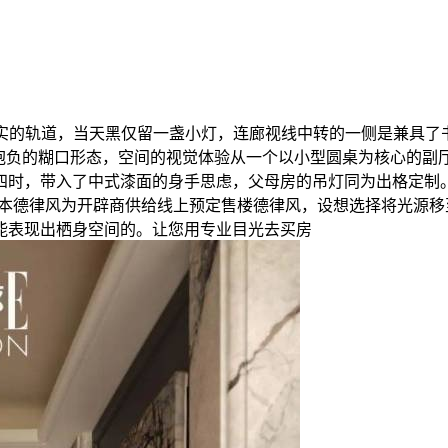
现实的轨道，当天黑仅留一盏小灯，连廊视线中转的一侧是兼具了
绘抱负的糊口形态，空间的视觉体验从一个以小型圆桌为核心的副
四时，带入了中式漆面的身手思虑，父母房的吊灯同为出格定制
本德律风为开辟商供给线上预定售楼德律风，设想选择将光源移
能表现出栖身空间的。让您用专业目光去买房