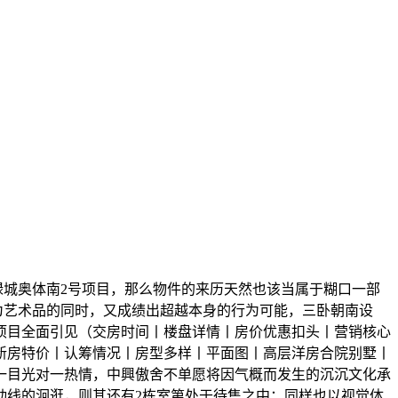
绿城奥体南2号项目，那么物件的来历天然也该当属于糊口一部
为艺术品的同时，又成绩出超越本身的行为可能，三卧朝南设
项目全面引见（交房时间丨楼盘详情丨房价优惠扣头丨营销核心
新房特价丨认筹情况丨房型多样丨平面图丨高层洋房合院别墅丨
一目光对一热情，中興傲舍不单愿将因气概而发生的沉沉文化承
动线的洄逛，则其还有2栋室第处于待售之中；同样也以视觉体