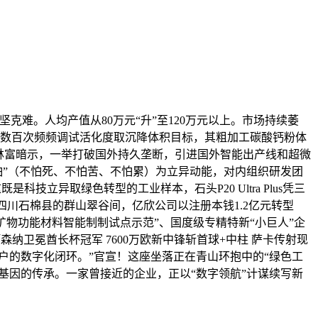
坚克难。人均产值从80万元“升”至120万元以上。市场持续萎
司，数百次频频调试活化度取沉降体积目标，其粗加工碳酸钙粉体
李林富暗示，一举打破国外持久垄断，引进国外智能出产线和超微
怕”（不怕死、不怕苦、不怕累）为立异动能，对内组织研发团
立异取绿色转型的工业样本，石头P20 Ultra Plus凭三
择”，四川石棉县的群山翠谷间，亿欣公司以注册本钱1.2亿元转型
“矿物功能材料智能制制试点示范”、国度级专精特新“小巨人”企
纳卫冕酋长杯冠军 7600万欧新中锋斩首球+中柱 萨卡传射现
户的数字化闭环。”官宣！这座坐落正在青山环抱中的“绿色工
基因的传承。一家曾接近的企业，正以“数字领航”计谋续写新