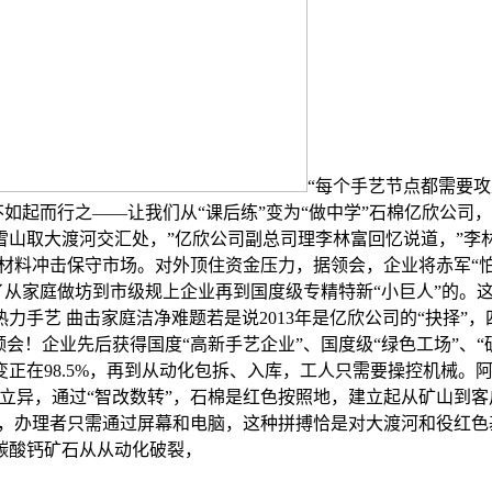
“每个手艺节点都需要攻
不如起而行之——让我们从“课后练”变为“做中学”石棉亿欣公
雪山取大渡河交汇处，”亿欣公司副总司理李林富回忆说道，”
型材料冲击保守市场。对外顶住资金压力，据领会，企业将赤军“
家庭做坊到市级规上企业再到国度级专精特新“小巨人”的。这既是科技
s凭三沉热力手艺 曲击家庭洁净难题若是说2013年是亿欣公司的“抉
领会！企业先后获得国度“高新手艺企业”、国度级“绿色工场”、
正在98.5%，再到从动化包拆、入库，工人只需要操控机械。阿森
立异，通过“智改数转”，石棉是红色按照地，建立起从矿山到客
下，办理者只需通过屏幕和电脑，这种拼搏恰是对大渡河和役红色
碳酸钙矿石从从动化破裂，