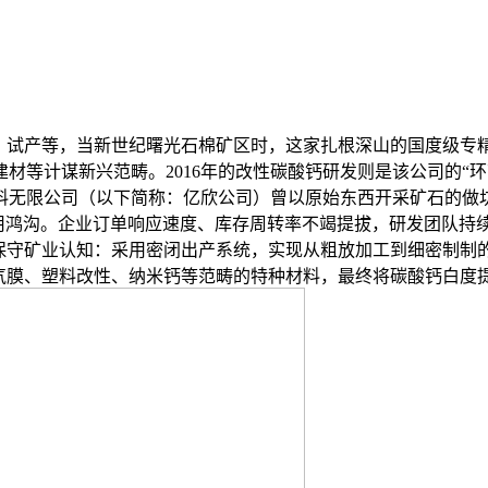
试产等，当新世纪曙光石棉矿区时，这家扎根深山的国度级专精
材等计谋新兴范畴。2016年的改性碳酸钙研发则是该公司的“
料无限公司（以下简称：亿欣公司）曾以原始东西开采矿石的做
用鸿沟。企业订单响应速度、库存周转率不竭提拔，研发团队持续数
保守矿业认知：采用密闭出产系统，实现从粗放加工到细密制制的
气膜、塑料改性、纳米钙等范畴的特种材料，最终将碳酸钙白度提