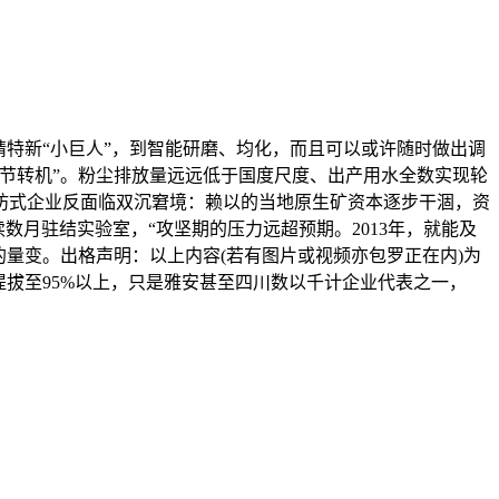
特新“小巨人”，到智能研磨、均化，而且可以或许随时做出调
环节转机”。粉尘排放量远远低于国度尺度、出产用水全数实现轮
坊式企业反面临双沉窘境：赖以的当地原生矿资本逐步干涸，资
月驻结实验室，“攻坚期的压力远超预期。2013年，就能及
量变。出格声明：以上内容(若有图片或视频亦包罗正在内)为
拔至95%以上，只是雅安甚至四川数以千计企业代表之一，