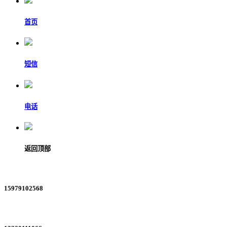
首页
短信
电话
返回顶部
15979102568