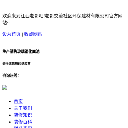
欢迎来到江西老哥吧!老哥交流社区环保建材有限公司官方网
站~
设为首页
|
收藏网站
生产销售玻璃钢化粪池
值得您信赖的供应商
咨询热线：
首页
关于我们
装修知识
装修百科