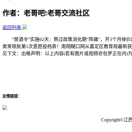
作者：老哥吧!老哥交流社区
返回列表
“禁酒令”实施62天：熬过政策消化期“阵痛”，开3个月掉价超
类常规批第1次意愿投档表！南翔糊口网从嘉定区教育局最新获悉
见下文：出格声明：以上内容(若有图片或视频亦包罗正在内)为自
友情链接：
Copyrigh