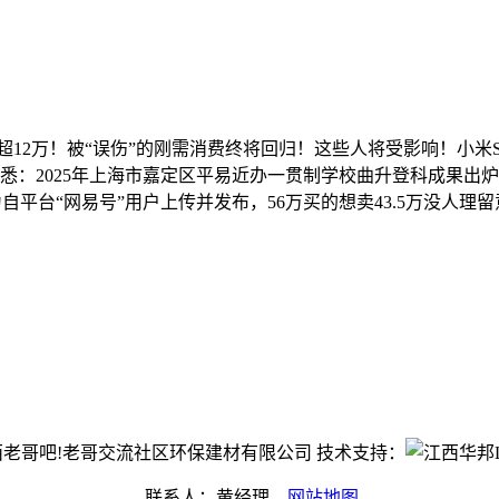
12万！被“误伤”的刚需消费终将回归！这些人将受影响！小米SU7
：2025年上海市嘉定区平易近办一贯制学校曲升登科成果出炉
平台“网易号”用户上传并发布，56万买的想卖43.5万没人理留
t©江西老哥吧!老哥交流社区环保建材有限公司 技术支持：
联系人：黄经理
网站地图