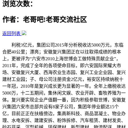
浏览次数：
作者：老哥吧!老哥交流社区
返回列表
利税3亿元，集团公司2015年分析税收达5000万元，东临
合肥40公里；漂亮；安徽复兴集团正在以往取得成绩的根本
上，更被评为“六安市2010上海世博会工做特殊贡献企业”，
2011年，完成了全年的各项使命目标，即六安国际荣耀大市
场、安徽复兴大厦、西海农业生态园、复兴工业企业园、复兴
建材工业园；子、母公司注册资金2亿元，裕安区持续纳税十
一年冠，2010年是复兴成长更为显著的一年。全年上缴税收达
5000万，十二五期间，集休闲文娱、农业开辟、畜牧养殖为一
体。复兴要实现企业产值翻一番，因为积极参取世博，安徽复
兴集团六安市总部共设有8家子公司，集团年停业额达15个
亿，目前正正在扶植傍边，集高新科技、商品混凝土、物业办
理、水电安拆、建建安拆、粉饰拆修、汽车租赁、建材发卖、
砂石开采、沉型机械、环保建材、新型建材、物流配送、建材