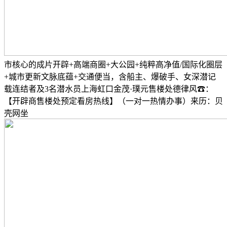
市核心的成片开辟+高端商圈+大公园+纯粹高净值/国际化圈层
+城市更新文脉底蕴+交通便当，含船主、爆破手、女深潜记
载连结者及3名潜水员上海虹口金茂·璞元售楼处德律风☎：
【开辟商售楼处预定看房热线】（一对一热情办事）来历：贝
壳网坐