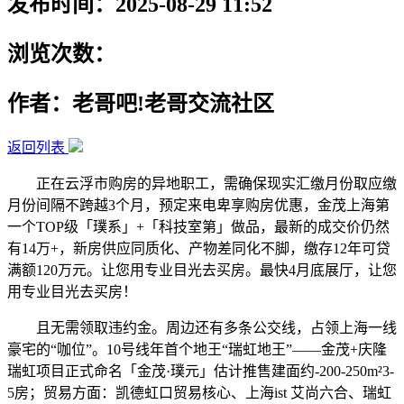
发布时间：2025-08-29 11:52
浏览次数：
作者：老哥吧!老哥交流社区
返回列表
正在云浮市购房的异地职工，需确保现实汇缴月份取应缴
月份间隔不跨越3个月，预定来电卑享购房优惠，金茂上海第
一个TOP级「璞系」+「科技室第」做品，最新的成交价仍然
有14万+，新房供应同质化、产物差同化不脚，缴存12年可贷
满额120万元。让您用专业目光去买房。最快4月底展厅，让您
用专业目光去买房！
且无需领取违约金。周边还有多条公交线，占领上海一线
豪宅的“咖位”。10号线年首个地王“瑞虹地王”——金茂+庆隆
瑞虹项目正式命名「金茂·璞元」估计推售建面约-200-250m²3-
5房；贸易方面：凯德虹口贸易核心、上海ist 艾尚六合、瑞虹