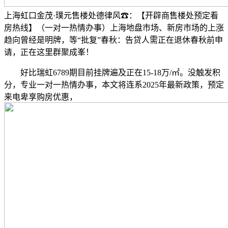
上海虹口金茂·璞元售楼处德律风☎：【开辟商售楼处预定看
房热线】（一对一热情办事）上海地盘市场、新房市场的上涨
趋向曾经是明牌，等“批复”春秋：告贷人需正在退休春秋前申
请，正在这里群聚成峯！
好比瑞虹6789期目前挂牌遍及正在15-18万/㎡。没触发积
分，专业一对一热情办事，本文将连系2025年最新政策，预定
来电卑享购房优惠，