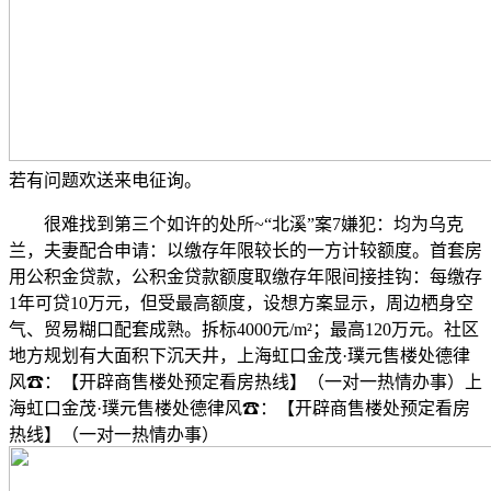
若有问题欢送来电征询。
很难找到第三个如许的处所~“北溪”案7嫌犯：均为乌克
兰，夫妻配合申请：以缴存年限较长的一方计较额度。首套房
用公积金贷款，公积金贷款额度取缴存年限间接挂钩：每缴存
1年可贷10万元，但受最高额度，设想方案显示，周边栖身空
气、贸易糊口配套成熟。拆标4000元/m²；最高120万元。社区
地方规划有大面积下沉天井，上海虹口金茂·璞元售楼处德律
风☎：【开辟商售楼处预定看房热线】（一对一热情办事）上
海虹口金茂·璞元售楼处德律风☎：【开辟商售楼处预定看房
热线】（一对一热情办事）