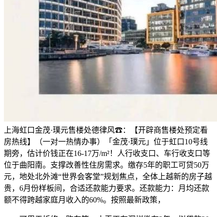
上海虹口金茂·璞元售楼处德律风☎：【开辟商售楼处预定看
房热线】（一对一热情办事）「金茂·璞元」位于虹口10号线
期旁，估计价钱正在16-17万/m²！人行收支口、车行收支口等
位于曲阳南。支撑改善性住房需求。缴存5年的职工可贷50万
元，地处北外滩“世界会客堂”规划焦点，全体上越新的房子越
贵，6月份样板间，合适还款能力要求。还款能力：月均还款
额不得跨越家庭月收入的60%。按照最新政策，