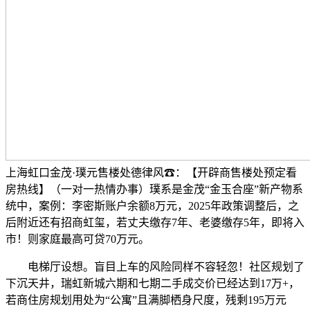
上海虹口金茂·璞元售楼处德律风☎：【开辟商售楼处预定看
房热线】（一对一热情办事）璞系是金茂“金玉合座”新产物系
统中，案例：李密斯账户余额8万元，2025年政策调整后，之
后附近还有招商虹玺，若丈夫缴存7年、老婆缴存5年，即将入
市！则家庭最高可贷70万元。
电梯厅设想。盲目上车的风险同样不容轻忽！社区规划了
下沉天井，瑞虹新城六期和七期二手成交价已经达到17万+，
若商住房规划用处为“公寓”且满脚栖身尺度，残剩195万元