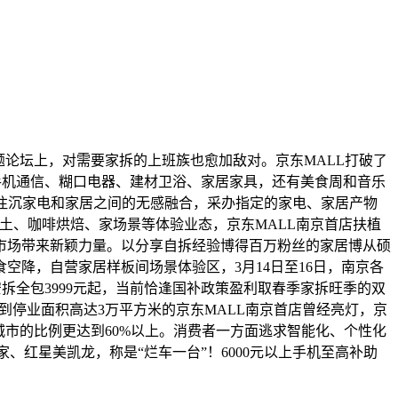
题论坛上，对需要家拆的上班族也愈加敌对。京东MALL打破了
、手机通信、糊口电器、建材卫浴、家居家具，还有美食周和音乐
越注沉家电和家居之间的无感融合，采办指定的家电、家居产物
乐土、咖啡烘焙、家场景等体验业态，京东MALL南京首店扶植
市场带来新颖力量。以分享自拆经验博得百万粉丝的家居博从硕
降，自营家居样板间场景体验区，3月14日至16日，南京各
拆全包3999元起，当前恰逢国补政策盈利取春季家拆旺季的双
到停业面积高达3万平方米的京东MALL南京首店曾经亮灯，京
城市的比例更达到60%以上。消费者一方面逃求智能化、个性化
红星美凯龙，称是“烂车一台”！6000元以上手机至高补助