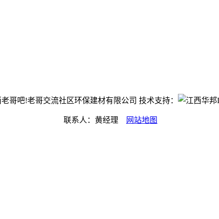
t©江西老哥吧!老哥交流社区环保建材有限公司 技术支持：
联系人：黄经理
网站地图