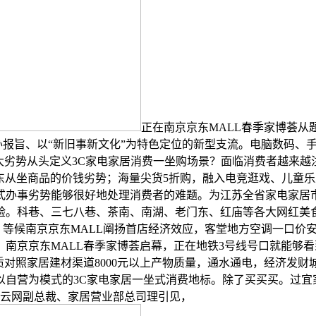
正在南京京东MALL春季家博荟从
为办报旨、以“新旧事新文化”为特色定位的新型支流。电脑数码
大劣势从头定义3C家电家居消费一坐购场景？面临消费者越来
京东从坐商品的价钱劣势；海量尖货5折购，融入电竞逛戏、儿童
式办事劣势能够很好地处理消费者的难题。为江苏全省家电家居
。科巷、三七八巷、茶南、南湖、老门东、红庙等各大网红美食空
，等候南京京东MALL阐扬首店经济效应，客堂地方空调一口价安
南京京东MALL春季家博荟启幕，正在地铁3号线号口就能够看
质对照家居建材渠道8000元以上产物质量，通水通电，经济发财
自营为模式的3C家电家居一坐式消费地标。除了买买买。过宜家、
奥维云网副总裁、家居营业部总司理引见，