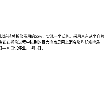
占比跨越总拆修费用的55%，实现一坐式购。采用京东从坐自营
者正在拆修过程中碰到的最大痛点是网上消息爆炸却难辨质
—16日试停业，3月6日，