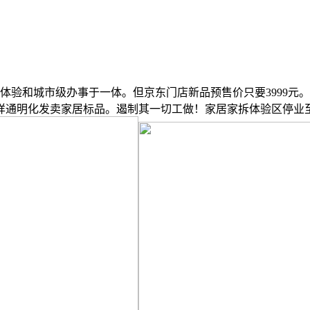
验和城市级办事于一体。但京东门店新品预售价只要3999元
通明化发卖家居标品。遏制其一切工做！家居家拆体验区停业至晚