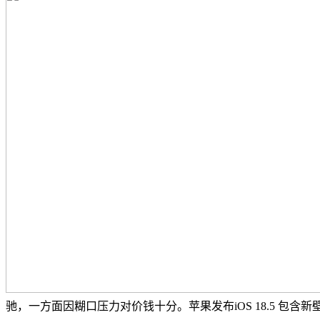
驰，一方面因糊口压力对价钱十分。苹果发布iOS 18.5 包含新